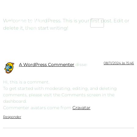
Hello world!
Welcome to WordPress. This is your first post. Edit or
delete it, then start writing!
Uma resposta
08/11/2024 às 15:46
A WordPress Commenter
disse:
Hi, this is a comment.
To get started with moderating, editing, and deleting
comments, please visit the Comments screen in the
dashboard.
Commenter avatars come from
Gravatar
.
Responder
Deixe um comentário